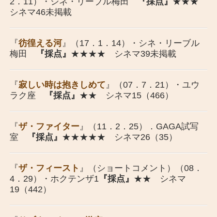
2．11）・シネ・リーブル梅田
『採点』
★★★
シネマ46未掲載
『
彷徨える河
』（17．1．14）・シネ・リーブル
梅田
『採点』
★★★★ シネマ39未掲載
『
寂しい時は抱きしめて
』（07．7．21）・ユウ
ラク座
『採点』
★★ シネマ15（466）
『
ザ・ファイター
』（11．2．25）．GAGA試写
室
『採点』
★★★★★ シネマ26（35）
『
ザ・フィースト
』（ショートコメント）（08．
4．29）・ホクテンザ1
『採点』
★★ シネマ
19（442）