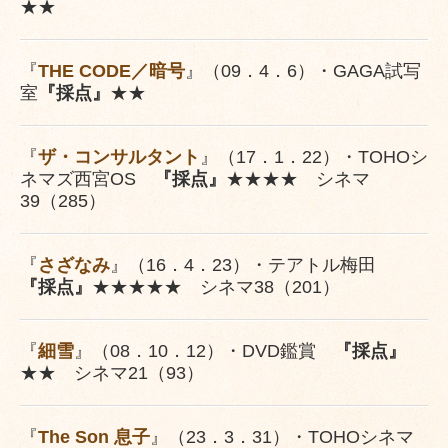
★★
『
THE CODE／暗号
』（09．4．6）・GAGA試写
室
『採点』
★★
『
ザ・コンサルタント
』（17．1．22）・TOHOシ
ネマズ西宮OS
『採点』
★★★★ シネマ
39（285）
『
さざなみ
』（16．4．23）・テアトル梅田
『採点』
★★★★★ シネマ38（201）
『
細雪
』（08．10．12）・DVD鑑賞
『採点』
★★ シネマ21（93）
『
The Son 息子
』（23．3．31）・TOHOシネマ