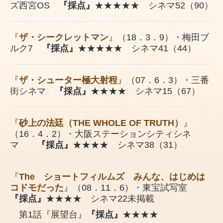
ズ西宮OS
『採点』
★★★★★ シネマ52（90）
『
ザ・シークレットマン
』（18．3．9）・梅田ブ
ルク7
『採点』
★★★★★ シネマ41（44）
『
ザ・シューター極大射程
』（07．6．3）・三番
街シネマ
『採点』
★★★★ シネマ15（67）
『
砂上の法廷（THE WHOLE OF TRUTH）
』
（16．4．2）・大阪ステーションシティシネ
マ
『採点』
★★★★ シネマ38（31）
『
The ショートフィルムズ みんな、はじめは
コドモだった
』（08．11．6）・東宝試写室
『採点』
★★★★ シネマ22未掲載
第1話『展望台』
『採点』
★★★★