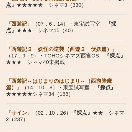
点』
★★★★★ シネマ3（330）
『
西遊記
』（07．6．14）・東宝試写室
『採
点』
★★★ シネマ15（40）
『
西遊記２ 妖怪の逆襲（西遊２ 伏妖篇）
』
（17．9．9）・TOHOシネマズ西宮OS
『採点』
★★★ シネマ40未掲載
『
西遊記～はじまりのはじまり～（西游降魔
篇）
』（14．10．8）・東宝試写室
『採点』
★★★★★シネマ34（188）
『
サイン
』（02．10．26）
『採点』
★★ シネマ
2（237）