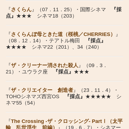
『
さくらん
』（07．11．25）・国際シネマ
『採
点』
★★★ シネマ18（203）
『
さくらんぼ母ときた道（桜桃／CHERRIES）
』
（08．12．14）・テアトル梅田
『採点』
★★★★ シネマ22（201）、34（240）
『
ザ・クリーナー消された殺人
』（09．3．
21）・ユウラク座
『採点』
★★★
『
ザ・クリエイター 創造者
』（23．11．4）・
TOHOシネマズ西宮OS
『採点』
★★
★★
★ シ
ネマ55（54）
『
The Crossing -ザ・クロッシング- PartⅠ（太平
輪 乱世浮生 前編）
』（19．6．7）・シネマー