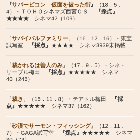
『
サバービコン 仮面を被った街
』
（18．5．
4）・ＴＯＨＯシネマズ西宮ＯＳ
『採点』
★★★★
シネマ42（109）
『
サバイバルファミリー
』（16．12．16）・東宝
試写室
『採点』
★★★★ シネマ3939未掲載
『
裁かれるは善人のみ
』（17．9．5）・シネ・
リーブル梅田
『採点』
★★★★★ シネマ
40（246）
『
裁き
』（15．11．8）・テアトル梅田
『採
点』
★★★★★ シネマ37（162）
『
砂漠でサーモン・フィッシング
』（12．11．
7）・GAGA試写室
『採点』
★★★★★ シネマ
30（74）