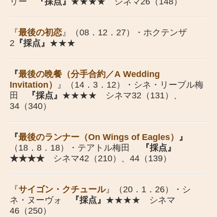
リー
『採点』
★★★★ シネマ26（148）
『
最後の初恋
』（08．12．27）・ホクテンザ
2
『採点』
★★★
『
最後の晩餐（分手合約／A Wedding
Invitation）
』（14．3．12）・シネ・リーブル梅
田
『採点』
★★★★ シネマ32（131）、
34（340）
『
最後のランナー（On Wings of Eagles）
』
（18．8．18）・テアトル梅田
『採点』
★★★★
シネマ42（210）、44（139）
『
サイゴン・クチュール
』（20．1．26）・シ
ネ・ヌーヴォ
『採点』
★★★★ シネマ
46（250）