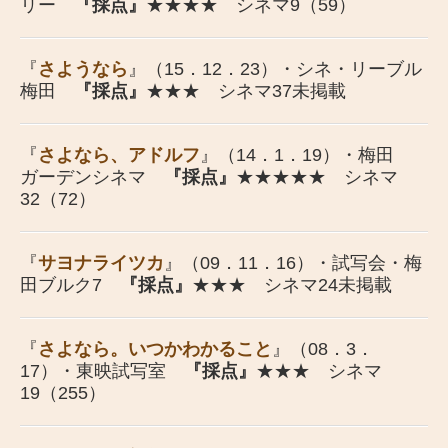
リー
『採点』
★★★★ シネマ9（59）
『
さようなら
』（15．12．23）・シネ・リーブル
梅田
『採点』
★★★ シネマ37未掲載
『
さよなら、アドルフ
』（14．1．19）・梅田
ガーデンシネマ
『採点』
★★★★★ シネマ
32（72）
『
サヨナライツカ
』（09．11．16）・試写会・梅
田ブルク7
『採点』
★★★ シネマ24未掲載
『
さよなら。いつかわかること
』（08．3．
17）・東映試写室
『採点』
★★★ シネマ
19（255）