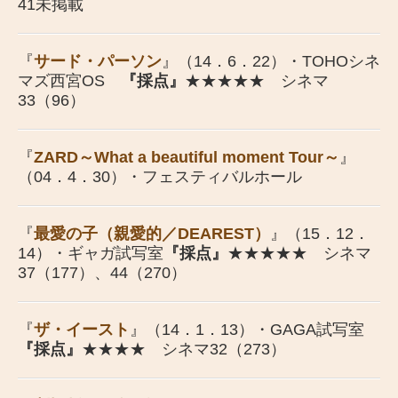
41未掲載
『
サード・パーソン
』（14．6．22）・TOHOシネ
マズ西宮OS
『採点』
★★★★★ シネマ
33（96）
『
ZARD～What a beautiful moment Tour～
』
（04．4．30）・フェスティバルホール
『
最愛の子（親愛的／DEAREST）
』（15．12．
14）・ギャガ試写室
『採点』
★★★★★
シネマ
37
（177）、44（270）
『
ザ・イースト
』（14．1．13）・GAGA試写室
『採点』
★★★★ シネマ32（273）