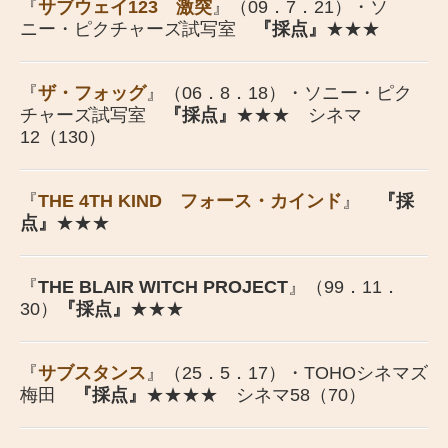
『
サブウェイ123 激突
』（09．7．21）・ソ
ニー・ピクチャーズ試写室
『採点』
★★★
『
ザ・フォッグ
』（06．8．18）・ソニー・ピク
チャーズ試写室
『採点』
★★★ シネマ
12（130）
『
THE 4TH KIND フォース・カインド
』
『採
点』
★★★
『
THE BLAIR WITCH PROJECT
』（99．11．
30）
『採点』
★★★
『
サブスタンス
』（25．5．17）・TOHOシネマズ
梅田
『採点』
★★★★ シネマ58（70）