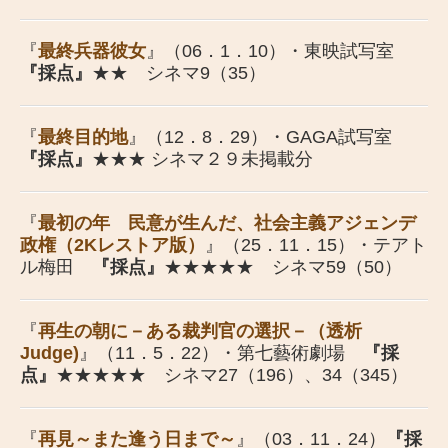
『
最終兵器彼女
』（06．1．10）・東映試写室
『採点』
★★ シネマ9（35）
『
最終目的地
』（12．8．29）・GAGA試写室
『採点』
★★★ シネマ２９未掲載分
『
最初の年 民意が生んだ、社会主義アジェンデ
政権（2Kレストア版）
』（25．11．15）・テアト
ル梅田
『採点』
★★
★★
★ シネマ59（50）
『
再生の朝に－ある裁判官の選択－（透析
Judge)
』（11．5．22）・第七藝術劇場
『採
点』
★★★★★ シネマ27（196）、34（345）
『
再見～また逢う日まで～
』（03．11．24）
『採