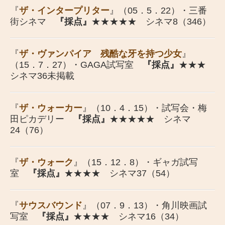
『
ザ・インタープリター
』（05．5．22）・三番
街シネマ
『採点』
★★★★★ シネマ8（346）
『
ザ・ヴァンパイア 残酷な牙を持つ少女
』
（15．7．27）・GAGA試写室
『採点』
★★★
シネマ36未掲載
『
ザ・ウォーカー
』（10．4．15）・試写会・梅
田ピカデリー
『採点』
★★★★★ シネマ
24（76）
『
ザ・ウォーク
』（15．12．8）・ギャガ試写
室
『採点』
★★★★ シネマ37（54）
『
サウスバウンド
』（07．9．13）・角川映画試
写室
『採点』
★★★★ シネマ16（34）