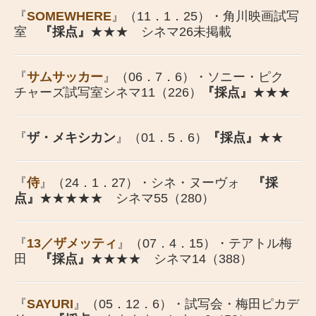
『
SOMEWHERE
』（11．1．25）・角川映画試写
室
『採点』
★★★ シネマ26未掲載
『
サムサッカー
』（06．7．6）・ソニー・ピク
チャーズ試写室シネマ11（226）
『採点』
★★★
『
ザ・メキシカン
』（01．5．6）
『採点』
★★
『
侍
』（24．1．27）・シネ・ヌーヴォ
『採
点』
★★★
★
★ シネマ55（280）
『
13／ザメッティ
』（07．4．15）・テアトル梅
田
『採点』
★★★★ シネマ14（388）
『
SAYURI
』（05．12．6）・試写会・梅田ピカデ