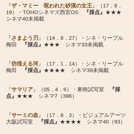
『
ザ・マミー 呪われた砂漠の女王
』（17．8．
19）・TOHOシネマズ西宮OS
『採点』
★★★
シネマ40未掲載
『
さまよう刃
』（14．9．27）・シネ・リーブル
梅田
『採点』
★★★ シネマ33未掲載
『
彷徨える河
』（17．1．14）・シネ・リーブル
梅田
『採点』
★★★★ シネマ39未掲載
『
サマリア
』（05．4．6）・東映試写室
『採
点』
★★★ シネマ7（396）
『
サーミの血
』（17．8．3）・ビジュアルアーツ
大阪試写室
『採点』
★★★★ シネマ40（93）