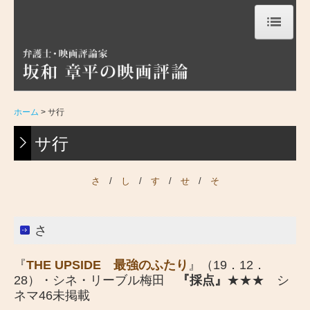
ホーム
ア行
カ行
ホーム
サ行
サ行
サ行
タ行
さ
/
し
/
す
/
せ
/
そ
ナ行
ハ行
さ
マ行
『
THE UPSIDE 最強のふたり
』（19．12．
ラ行
28）・シネ・リーブル梅田
『採点』
★★★ シ
ネマ46未掲載
ヤ~ワ行