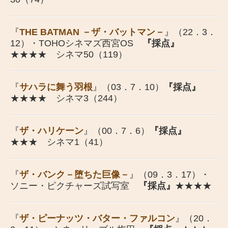
『
THE BATMAN －ザ・バットマン－
』（22．3．
12）・TOHOシネマズ西宮OS
『採点』
★★★★ シネマ50（119）
『
サハラに舞う羽根
』（03．7．10）
『採点』
★★★★ シネマ3（244）
『
ザ・ハリケーン
』（00．7．6）
『採点』
★★★ シネマ1（41）
『
ザ・バンク－堕ちた巨像－
』（09．3．17）・
ソニー・ピクチャーズ試写室
『採点』
★★★★
『
ザ・ピーナッツ・バター・ファルコン
』（20．