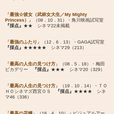
『
最強☆彼女（武林女大生／My Mighty
Princess）
』（08．10．31）・角川映画試写室
『採点』
★★ シネマ22未掲載
『
最強のふたり
』（12．6．13）・GAGA試写室
『採点』
★★★★★ シネマ29（213）
『
最高の人生の見つけ方
』（08．5．18）・梅田
ピカデリー
『採点』
★★★ シネマ20（329）
『
最高の人生の見つけ方
』（19．10．14）・ＴＯ
ＨＯシネマズ西宮ＯＳ
『採点』
★★★★ シネ
マ46（336）
『
最高の花婿
』（16．4．10）・ビジュアルアー