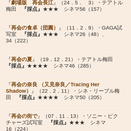
『
劇場版 再会長江
』（24．5． 3）・テアトル
梅田
『採点』
★★★ シネマ56（157）
『
再会の食卓（団圓）
』（11．2．9）・GAGA試
写室
『採点』
★★★ シネマ26（48）、
34（222）
『
再会の夏
』（19．12．21）・テアトル梅田
『採点』
★★★★ シネマ46（285）
『
再会の奈良 （又見奈良／Tracing Her
Shadow）
』（22．2．11）・シネ・リーブル梅
田
『採点』
★★★★ シネマ50（205）
『
再会の街で
』（07．11．13）・ソニー・ピク
チャーズ試写室
『採点』
★★★ シネマ
16（224）