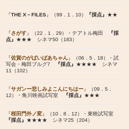
『
THE X－FILES
』（99．1．10）
『採点』
★★
『
さがす
』（22．1．29）・テアトル梅田
『採
点』
★★★ シネマ50（183）
『
佐賀のがばいばあちゃん
』（06．5．18）・試
写会・梅田ブルグ7
『採点』
★★★★ シネマ
11（102）
『
サガンー悲しみよこんにちはー
』（09．5．
12）・角川映画試写室
『採点』
★★★
『
桜田門外ノ変
』（10．8．12）・東映試写室
『採点』
★★★★ シネマ25（204）